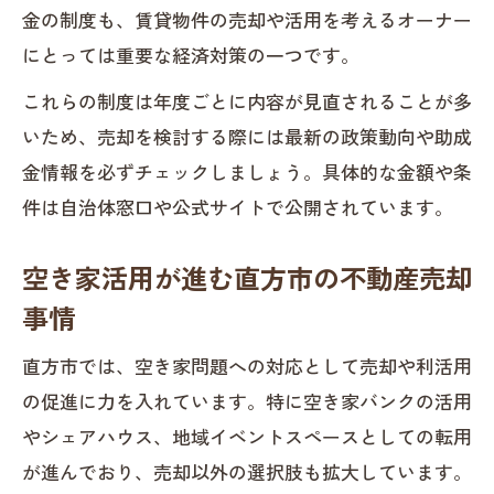
金の制度も、賃貸物件の売却や活用を考えるオーナー
不動産売却で実現できる空き家活用の工
にとっては重要な経済対策の一つです。
夫
これらの制度は年度ごとに内容が見直されることが多
空き家活用と不動産売却支援金の活かし
いため、売却を検討する際には最新の政策動向や助成
方
金情報を必ずチェックしましょう。具体的な金額や条
経済的負担を減らす申請時の注意ポイント
件は自治体窓口や公式サイトで公開されています。
不動産売却時に見逃せない申請の落とし
穴
空き家活用が進む直方市の不動産売却
経済対策を活かす不動産売却申請の流れ
事情
補助金申請で失敗しない不動産売却の注
直方市では、空き家問題への対応として売却や利活用
意点
の促進に力を入れています。特に空き家バンクの活用
不動産売却の経済負担を軽減する申請方
やシェアハウス、地域イベントスペースとしての転用
法
が進んでおり、売却以外の選択肢も拡大しています。
申請書類準備で知っておくべき重要ポイ