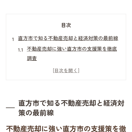
目次
直方市で知る不動産売却と経済対策の最前線
不動産売却に強い直方市の支援策を徹底
調査
経済対策と不動産売却の最新動向を解説
空き家活用が進む直方市の不動産売却事
情
不動産売却の経済的メリットと注意点
直方市で知る不動産売却と経済対
直方市の補助金最新情報と不動産売却戦
策の最前線
略
不動産売却に強い直方市の支援策を徹
補助金活用が左右する不動産売却の進め方