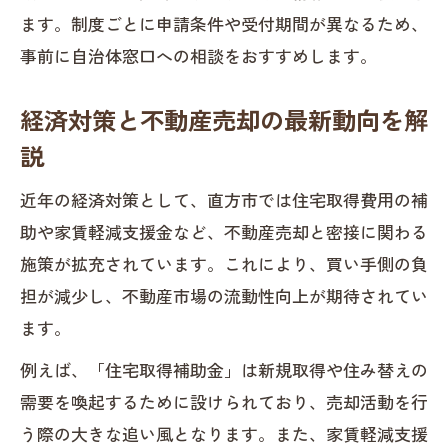
ます。制度ごとに申請条件や受付期間が異なるため、
却対策
事前に自治体窓口への相談をおすすめします。
不動産売却と直方市の経済支援制度利用
法
経済対策と不動産売却の最新動向を解
住まい関連の不動産売却支援制度を徹底
説
分析
不動産売却の補助金申請で押さえるべき
近年の経済対策として、直方市では住宅取得費用の補
要点
助や家賃軽減支援金など、不動産売却と密接に関わる
施策が拡充されています。これにより、買い手側の負
空き家活用を含めた経済策の実践方法とは
担が減少し、不動産市場の流動性向上が期待されてい
空き家活用と不動産売却の経済的利点を
ます。
解説
不動産売却と空き家活用の併用で得られ
例えば、「住宅取得補助金」は新規取得や住み替えの
る効果
需要を喚起するために設けられており、売却活動を行
う際の大きな追い風となります。また、家賃軽減支援
経済対策につながる空き家の売却事例集