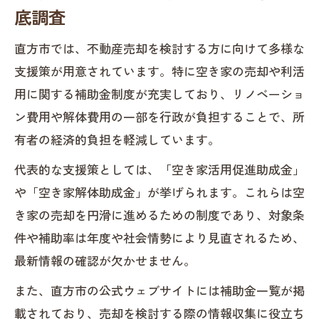
底調査
不動産売却時に知るべき補助金利用のコ
ツ
直方市では、不動産売却を検討する方に向けて多様な
直方市の補助金一覧と不動産売却のポイ
支援策が用意されています。特に空き家の売却や利活
ント
用に関する補助金制度が充実しており、リノベーショ
ン費用や解体費用の一部を行政が負担することで、所
経済対策で変わる不動産売却手続きの実
有者の経済的負担を軽減しています。
際
補助金を活かした不動産売却の進め方事
代表的な支援策としては、「空き家活用促進助成金」
例
や「空き家解体助成金」が挙げられます。これらは空
不動産売却時の支援金活用と申請方法
き家の売却を円滑に進めるための制度であり、対象条
件や補助率は年度や社会情勢により見直されるため、
不動産売却に役立つ直方市の支援制度解説
最新情報の確認が欠かせません。
直方市の不動産売却支援制度を網羅的に
紹介
また、直方市の公式ウェブサイトには補助金一覧が掲
載されており、売却を検討する際の情報収集に役立ち
申請条件や補助内容を比較した不動産売