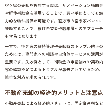
ント
空き家の売却を検討する際は、リノベーション補助金
や解体補助金を活用することで、買い手にとっても魅
暮らしを守るための不動産売却制度の選び方
力的な物件提供が可能です。直方市の空き家バンクに
不動産売却制度選びで経済的安心を手に
登録することで、移住希望者や若年層へのアプローチ
入れる
も容易になります。
直方市の不動産売却支援制度の選択基準
一方で、空き家の維持管理や売却時のトラブル防止の
とは
ためには、専門家への相談や自治体サービスの活用が
不動産売却と生活支援制度を賢く使い分
重要です。失敗例として、補助金の申請漏れや契約内
ける方法
容の確認不足によるトラブルが報告されているため、
経済対策を踏まえた不動産売却制度の選
慎重な対応が求められます。
び方
不動産売却で生活を守る最適な制度活用
不動産売却の経済的メリットと注意点
術
不動産売却による経済的メリットは、固定資産税など