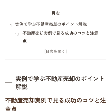
目次
実例で学ぶ不動産売却のポイント解説
不動産売却実例で見る成功のコツと注意
点
不動産売却の失敗を回避する要素を実例
から学ぶ
不動産売却事例で確認する相場感の養い
方
実例で学ぶ不動産売却のポイント
不動産売却で重要な業界用語と取引慣行
解説
の実際
不動産売却実例で見る成功のコツと注
不動産売却事例から読み解く交渉の基本
意点
戦略