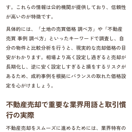
と実務
す。これらの情報は公的機関が提供しており、信頼性
不動産売却事例で見るトラブル回避の実
が高いのが特徴です。
践方法
具体的には、「土地の売買価格 調べ方」や「不動産
売却トラブルを避けるための事例分析の
売買 事例 調べ方」といったキーワードで調査し、自
着眼点
分の物件と比較分析を行うと、現実的な売却価格の目
公的データから導く納得の不動産取引
安がわかります。相場より高く設定し過ぎると売却が
不動産売却時に役立つ公的データ活用法
長期化し、逆に安く設定しすぎると損をするリスクが
を解説
あるため、成約事例を根拠にバランスの取れた価格設
国土交通省の情報で見る不動産売却の成
定を心がけましょう。
約傾向
不動産売却で重要な業界用語と取引慣
不動産売却事例と公的データを組み合わ
行の実際
せる意義
土地総合情報システムで不動産売却価格
不動産売却をスムーズに進めるためには、業界特有の