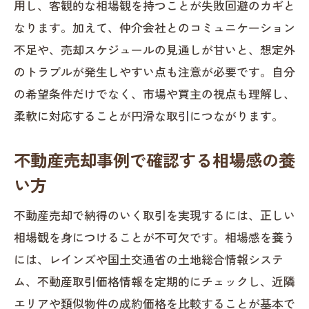
用し、客観的な相場観を持つことが失敗回避のカギと
却の相場
なります。加えて、仲介会社とのコミュニケーション
不動産売却の相場調査で見る成約事例の
不足や、売却スケジュールの見通しが甘いと、想定外
重要性
のトラブルが発生しやすい点も注意が必要です。自分
公的データを使った不動産売却相場の正
の希望条件だけでなく、市場や買主の視点も理解し、
しい調べ方
柔軟に対応することが円滑な取引につながります。
不動産売却で損をしないための相場チェ
ック習慣
不動産売却事例で確認する相場感の養
トラブル回避に役立つ事例分析の極意
い方
不動産売却事例から学ぶトラブル予防の
不動産売却で納得のいく取引を実現するには、正しい
ポイント
相場観を身につけることが不可欠です。相場感を養う
業界の三大タブーを知り不動産売却リス
には、レインズや国土交通省の土地総合情報システ
クを防ぐ
ム、不動産取引価格情報を定期的にチェックし、近隣
不動産売却で「あんこ」など用語の意味
エリアや類似物件の成約価格を比較することが基本で