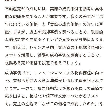
成約事例から分かる売却成功の秘訣
不動産売却の成功には、実際の成約事例を参考に具体
成約事例に学ぶ不動産売却の成功条件と
的な戦略を立てることが重要です。多くの売主が「広
は
告に出ている価格」と「実際の成約価格」の違いに戸
不動産売却成約事例が示す価格決定の根
惑いますが、過去の売却事例を調べることで、現実的
拠
な価格設定や売却タイミングの見極めが可能になりま
す。例えば、レインズや国土交通省の土地総合情報シ
不動産売却でよくあるトラブル回避の実
ステムを活用し、近隣の成約事例を調査することで、
践例
根拠ある売却価格を設定できるでしょう。
成約事例で考える不動産売却のタイミン
グ選び
成功事例では、リノベーションによる物件価値の向上
不動産売却の成約率を高めるポイント分
や、売却活動前の入念な準備が共通して重要視されて
析
います。一方で、広告価格だけを鵜呑みにして高値で
売り出すと、長期化や値下げ交渉につながるリスク
レインズ情報を活用した価格判断術
も。売主の立場で「なぜこの価格で成約したのか」を
レインズで不動産売却価格を正確に把握