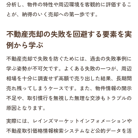
分析し、物件の特性や周辺環境を客観的に評価するこ
する方法
とが、納得のいく売却への第一歩です。
不動産売却で役立つレインズ事例の見方
と使い方
不動産売却の失敗を回避する要素を実
レインズマーケットで分かる不動産売却
例から学ぶ
の相場観
不動産売却で失敗を防ぐためには、過去の失敗事例に
成約事例とレインズ情報を比較した価格
学ぶ姿勢が不可欠です。よくある失敗の一つが、周辺
判断術
相場を十分に調査せず高額で売り出した結果、長期間
不動産売却時に活かすレインズの検索テ
売れ残ってしまうケースです。また、物件情報の開示
クニック
不足や、取引慣行を無視した無理な交渉もトラブルの
不動産売却時の相場感を養う具体策
原因となります。
不動産売却事例を活用した相場感の身に
実際には、レインズマーケットインフォメーションや
つけ方
不動産取引価格情報検索システムなど公的データを活
土地総合情報システムで分かる不動産売